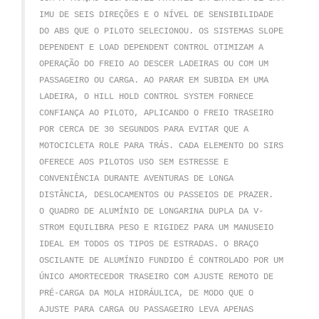
IMU DE SEIS DIREÇÕES E O NÍVEL DE SENSIBILIDADE
DO ABS QUE O PILOTO SELECIONOU.
OS SISTEMAS SLOPE
DEPENDENT E LOAD DEPENDENT CONTROL OTIMIZAM A
OPERAÇÃO DO FREIO AO DESCER LADEIRAS OU COM UM
PASSAGEIRO OU CARGA.
AO PARAR EM SUBIDA EM UMA
LADEIRA, O HILL HOLD CONTROL SYSTEM FORNECE
CONFIANÇA AO PILOTO, APLICANDO O FREIO TRASEIRO
POR CERCA DE 30 SEGUNDOS PARA EVITAR QUE A
MOTOCICLETA ROLE PARA TRÁS.
CADA ELEMENTO DO SIRS
OFERECE AOS PILOTOS USO SEM ESTRESSE E
CONVENIÊNCIA DURANTE AVENTURAS DE LONGA
DISTÂNCIA, DESLOCAMENTOS OU PASSEIOS DE PRAZER.
O QUADRO DE ALUMÍNIO DE LONGARINA DUPLA DA V-
STROM EQUILIBRA PESO E RIGIDEZ PARA UM MANUSEIO
IDEAL EM TODOS OS TIPOS DE ESTRADAS.
O BRAÇO
OSCILANTE DE ALUMÍNIO FUNDIDO É CONTROLADO POR UM
ÚNICO AMORTECEDOR TRASEIRO COM AJUSTE REMOTO DE
PRÉ-CARGA DA MOLA HIDRÁULICA, DE MODO QUE O
AJUSTE PARA CARGA OU PASSAGEIRO LEVA APENAS