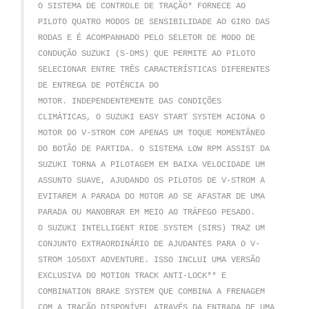
O SISTEMA DE CONTROLE DE TRAÇÃO* FORNECE AO
PILOTO QUATRO MODOS DE SENSIBILIDADE AO GIRO DAS
RODAS E É ACOMPANHADO PELO SELETOR DE MODO DE
CONDUÇÃO SUZUKI (S-DMS) QUE PERMITE AO PILOTO
SELECIONAR ENTRE TRÊS CARACTERÍSTICAS DIFERENTES
DE ENTREGA DE POTÊNCIA DO
MOTOR.
INDEPENDENTEMENTE DAS CONDIÇÕES
CLIMÁTICAS, O SUZUKI EASY START SYSTEM ACIONA O
MOTOR DO V-STROM COM APENAS UM TOQUE MOMENTÂNEO
DO BOTÃO DE PARTIDA.
O SISTEMA LOW RPM ASSIST DA
SUZUKI TORNA A PILOTAGEM EM BAIXA VELOCIDADE UM
ASSUNTO SUAVE, AJUDANDO OS PILOTOS DE V-STROM A
EVITAREM A PARADA DO MOTOR AO SE AFASTAR DE UMA
PARADA OU MANOBRAR EM MEIO AO TRÁFEGO PESADO.
O SUZUKI INTELLIGENT RIDE SYSTEM (SIRS) TRAZ UM
CONJUNTO EXTRAORDINÁRIO DE AJUDANTES PARA O V-
STROM 1050XT ADVENTURE.
ISSO INCLUI UMA VERSÃO
EXCLUSIVA DO MOTION TRACK ANTI-LOCK** E
COMBINATION BRAKE SYSTEM QUE COMBINA A FRENAGEM
COM A TRAÇÃO DISPONÍVEL ATRAVÉS DA ENTRADA DE UMA