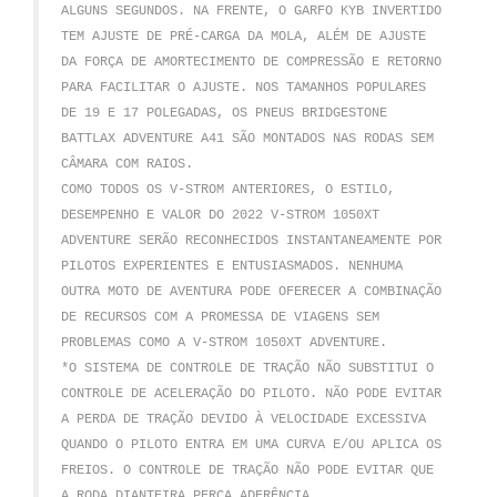
ALGUNS SEGUNDOS.
NA FRENTE, O GARFO KYB INVERTIDO
TEM AJUSTE DE PRÉ-CARGA DA MOLA, ALÉM DE AJUSTE
DA FORÇA DE AMORTECIMENTO DE COMPRESSÃO E RETORNO
PARA FACILITAR O AJUSTE.
NOS TAMANHOS POPULARES
DE 19 E 17 POLEGADAS, OS PNEUS BRIDGESTONE
BATTLAX ADVENTURE A41 SÃO MONTADOS NAS RODAS SEM
CÂMARA COM RAIOS.
COMO TODOS OS V-STROM ANTERIORES, O ESTILO,
DESEMPENHO E VALOR DO 2022 V-STROM 1050XT
ADVENTURE SERÃO RECONHECIDOS INSTANTANEAMENTE POR
PILOTOS EXPERIENTES E ENTUSIASMADOS.
NENHUMA
OUTRA MOTO DE AVENTURA PODE OFERECER A COMBINAÇÃO
DE RECURSOS COM A PROMESSA DE VIAGENS SEM
PROBLEMAS COMO A V-STROM 1050XT ADVENTURE.
*O SISTEMA DE CONTROLE DE TRAÇÃO NÃO SUBSTITUI O
CONTROLE DE ACELERAÇÃO DO PILOTO.
NÃO PODE EVITAR
A PERDA DE TRAÇÃO DEVIDO À VELOCIDADE EXCESSIVA
QUANDO O PILOTO ENTRA EM UMA CURVA E/OU APLICA OS
FREIOS.
O CONTROLE DE TRAÇÃO NÃO PODE EVITAR QUE
A RODA DIANTEIRA PERCA ADERÊNCIA.