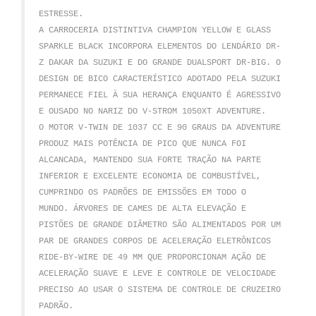
ESTRESSE.
A CARROCERIA DISTINTIVA CHAMPION YELLOW E GLASS
SPARKLE BLACK INCORPORA ELEMENTOS DO LENDÁRIO DR-
Z DAKAR DA SUZUKI E DO GRANDE DUALSPORT DR-BIG.
O
DESIGN DE BICO CARACTERÍSTICO ADOTADO PELA SUZUKI
PERMANECE FIEL À SUA HERANÇA ENQUANTO É AGRESSIVO
E OUSADO NO NARIZ DO V-STROM 1050XT ADVENTURE.
O MOTOR V-TWIN DE 1037 CC E 90 GRAUS DA ADVENTURE
PRODUZ MAIS POTÊNCIA DE PICO QUE NUNCA FOI
ALCANCADA, MANTENDO SUA FORTE TRAÇÃO NA PARTE
INFERIOR E EXCELENTE ECONOMIA DE COMBUSTÍVEL,
CUMPRINDO OS PADRÕES DE EMISSÕES EM TODO O
MUNDO.
ÁRVORES DE CAMES DE ALTA ELEVAÇÃO E
PISTÕES DE GRANDE DIÂMETRO SÃO ALIMENTADOS POR UM
PAR DE GRANDES CORPOS DE ACELERAÇÃO ELETRÔNICOS
RIDE-BY-WIRE DE 49 MM QUE PROPORCIONAM AÇÃO DE
ACELERAÇÃO SUAVE E LEVE E CONTROLE DE VELOCIDADE
PRECISO AO USAR O SISTEMA DE CONTROLE DE CRUZEIRO
PADRÃO.